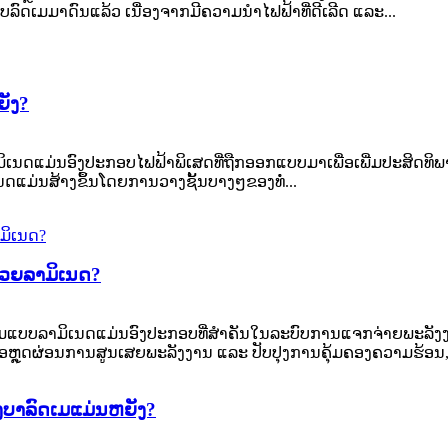
ົດເມມາດົນແລ້ວ ເນື່ອງຈາກມີຄວາມນຳໄຟຟ້າທີ່ດີເລີດ ແລະ...
ຍັງ?
ດແມ່ນອົງປະກອບໄຟຟ້າພິເສດທີ່ຖືກອອກແບບມາເພື່ອເພີ່ມປະສິດທິພາ
ດແມ່ນສ້າງຂຶ້ນໂດຍການວາງຊັ້ນບາງໆຂອງທໍ່...
ດ້ວຍລາມິເນດ?
ແບບລາມິເນດແມ່ນອົງປະກອບທີ່ສຳຄັນໃນລະບົບການແຈກຈ່າຍພະລັງງ
ພື່ອຫຼຸດຜ່ອນການສູນເສຍພະລັງງານ ແລະ ປັບປຸງການຄຸ້ມຄອງຄວາມຮ້ອນ, 
ງບາລົດເມແມ່ນຫຍັງ?