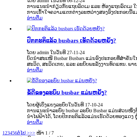
ໂດຍ admin ໃນວັນທີ 06-12-24
ການແນະນຳກ່ຽວກັບແຖບລົດເມ ແລະ ຫ້ອງແຖບລົດເມ ໃນໂ
ການເຂົ້າໃຈຄວາມແຕກຕ່າງລະຫວ່າງສອງອົງປະກອບນີ້ແມ່ນ
ອ່ານຕື່ມ
ປົກກະຕິແລ້ວ busbars ເຮັດດ້ວຍຫຍັງ?
ໂດຍ admin ໃນວັນທີ 27-11-24
ບົດນຳສະເໜີ Busbar Busbars ແມ່ນອົງປະກອບທີ່ສຳຄັນ
ສະວິດ, ສະວິດເກຍ, ແລະ ລະບົບພະລັງງານທົດແທນ. ພາຍໃ
ອ່ານຕື່ມ
ຂໍ້ດີຂອງລະບົບ busbar ແມ່ນຫຍັງ?
ໂດຍຜູ້ເບິ່ງແຍງລະບົບໃນວັນທີ 17-10-24
ການແນະນຳລະບົບ busbar ລະບົບ Busbar ແມ່ນສ່ວນໜຶ່ງທີ່
ນຳໄຟຟ້າໄດ້, ໂດຍປົກກະຕິແລ້ວແມ່ນເຮັດດ້ວຍທອງແດງ ຫຼື 
ອ່ານຕື່ມ
1
2
3
4
5
6
ຕໍ່ໄປ >
>>
ໜ້າ 1 / 7