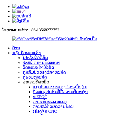
ໂທຫາພວກເຮົາ: +86-13568272752
ບ້ານ
ກ່ຽວກັບພວກເຮົາ
ໂປຣໄຟລ໌ບໍລິສັດ
ປະຫວັດການພັດທະນາ
ວັດທະນະທໍາບໍລິສັດ
ຄຸນສົມບັດຂອງວິສາຫະກິດ
ຄູ່ຮ່ວມທຸລະກິດ
ສະຖານທີ່ຜະລິດ
ແຖບລົດເມທອງແດງ / ອາລູມິນຽມ
ວັດສະດຸປະສົມທີ່ມີຄວາມຍືດຫຍຸ່ນ
ທໍ່ EPGC
ການເຄືອບແຜ່ນແຂງ
ການຫລໍ່ດ້ວຍຄວາມຮ້ອນ
ເຄື່ອງຈັກ CNC