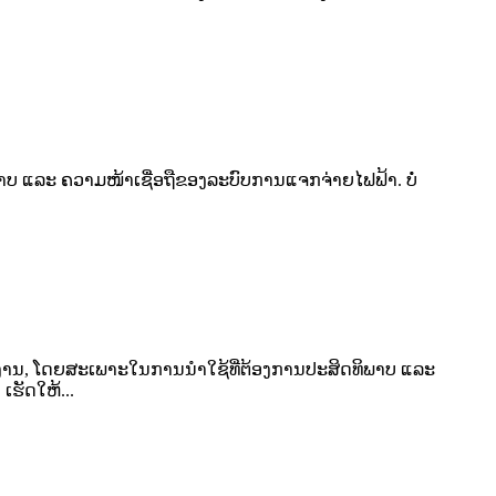
ບ ແລະ ຄວາມໜ້າເຊື່ອຖືຂອງລະບົບການແຈກຈ່າຍໄຟຟ້າ. ບໍ່
ານ, ໂດຍສະເພາະໃນການນຳໃຊ້ທີ່ຕ້ອງການປະສິດທິພາບ ແລະ
ເຮັດໃຫ້...