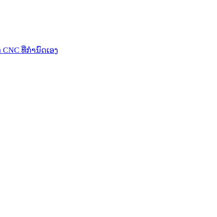
 CNC ທີ່ກຳນົດເອງ