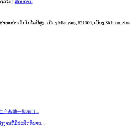
ົ່ວໂມງ.
ສອບຖາມ
ຸດສາຫະກຳເຕັກໂນໂລຢີສູງ, ເມືອງ Mianyang 621000, ເມືອງ Sichuan, ປະ
产基地一期项目...
ງານທີ່ມີປະສິດທິພາບ...