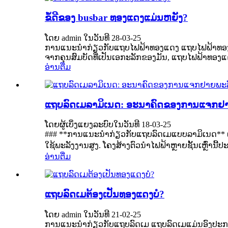
ຂໍ້ດີຂອງ busbar ທອງແດງແມ່ນຫຍັງ?
ໂດຍ admin ໃນວັນທີ 28-03-25
ການແນະນຳກ່ຽວກັບແຖບໄຟຟ້າທອງແດງ ແຖບໄຟຟ້າທອງແດງແ
ຈາກຄຸນສົມບັດທີ່ເປັນເອກະລັກຂອງມັນ, ແຖບໄຟຟ້າທອງແດ
ອ່ານຕື່ມ
ແຖບລົດເມລາມິເນດ: ອະນາຄົດຂອງການແຈກຢາຍ
ໂດຍຜູ້ເບິ່ງແຍງລະບົບໃນວັນທີ 18-03-25
### **ການແນະນຳກ່ຽວກັບແຖບລົດເມແບບລາມິເນດ** ແຖ
ໃຊ້ພະລັງງານສູງ. ໂຄງສ້າງຕົວນໍາໄຟຟ້າຫຼາຍຊັ້ນເຫຼົ່ານ
ອ່ານຕື່ມ
ແຖບລົດເມຕ້ອງເປັນທອງແດງບໍ?
ໂດຍ admin ໃນວັນທີ 21-02-25
ການແນະນຳກ່ຽວກັບແຖບລົດເມ ແຖບລົດເມແມ່ນອົງປະກອບ