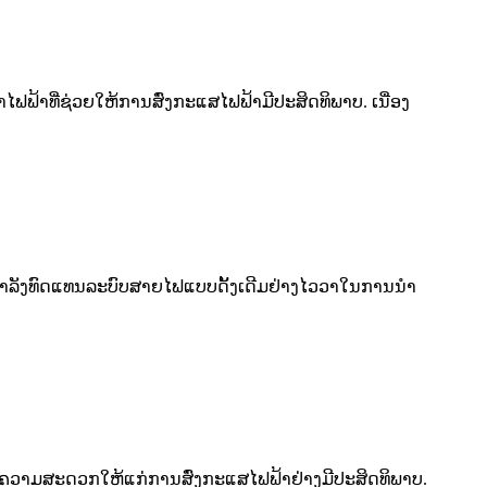
້າທີ່ຊ່ວຍໃຫ້ການສົ່ງກະແສໄຟຟ້າມີປະສິດທິພາບ. ເນື່ອງ
ໍາລັງທົດແທນລະບົບສາຍໄຟແບບດັ້ງເດີມຢ່າງໄວວາໃນການນໍາ
ຍຄວາມສະດວກໃຫ້ແກ່ການສົ່ງກະແສໄຟຟ້າຢ່າງມີປະສິດທິພາບ.