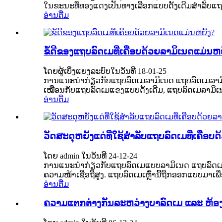
ໃນຂະນະທີ່ທອງແດງເປັນທາງເລືອກແບບດັ້ງເດີມສຳລັບແຖບລ
ອ່ານຕື່ມ
ຂໍ້ດີຂອງແຖບລົດເມທີ່ເຄືອບດ້ວຍລາມິເນດແມ່ນຫ
ໂດຍຜູ້ເບິ່ງແຍງລະບົບໃນວັນທີ 18-01-25
ການແນະນຳກ່ຽວກັບແຖບລົດເມລາມິເນດ ແຖບລົດເມລາມິເນ
ເໝືອນກັບແຖບລົດເມແຂງແບບດັ້ງເດີມ, ແຖບລົດເມລາມິເນ
ອ່ານຕື່ມ
ວັດສະດຸຫຍັງແດ່ທີ່ໃຊ້ສຳລັບແຖບລົດເມທີ່ເຄືອບ
ໂດຍ admin ໃນວັນທີ 24-12-24
ການແນະນຳກ່ຽວກັບແຖບລົດເມແບບລາມິເນດ ແຖບລົດເມ
ຄວາມໜ້າເຊື່ອຖືສູງ. ແຖບລົດເມເຫຼົ່ານີ້ຖືກອອກແບບມາເ
ອ່ານຕື່ມ
ຄວາມແຕກຕ່າງກັນລະຫວ່າງບາລົດເມ ແລະ ຫ້ອ