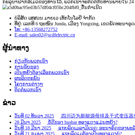
ກະລຸນາຝາກອີເມວຂອງທ່ານໄວ້, ພວກເຮົາຈະຕິດຕໍ່ກັບທ່ານພາຍໃນ 24 ຊ
ບໍລິສັດ ເສສວນ ມາຍເວ ເທັກໂນໂລຢີ ຈຳກັດ
ທີ່ຢູ່: ເລກທີ 6 ຖະໜົນ Junda, ເມືອງ Yongxing, ເຂດພັດທະນາອ
ໂທ: +86-13568272752
E-mail: sales02@scdfelectric.cn
ຜູ້ນຳທາງ
ກ່ຽວກັບພວກເຮົາ
ການຮັບຮອງ
ເປັນຫຍັງຕ້ອງເລືອກພວກເຮົາ
ຜະລິດຕະພັນ
ໂຄງການຕ່າງໆ
ຕິດຕໍ່ພວກເຮົາ
ຂ່າວ
ວັນທີ 02 ທັນວາ 2025
四川迈为新能源母排及干式变压器生
28 ມີນາ 2025
ຂໍ້ດີຂອງ busbar ທອງແດງແມ່ນຫຍັງ?
ວັນທີ 18 ມີນາ 2025
ແຖບລົດເມລາມິເນດ: ອະນາຄົດຂອງພະລັງ
ວັນທີ 21 ກຸມພາ 2025
ແຖບລົດເມຕ້ອງເປັນທອງແດງບໍ?