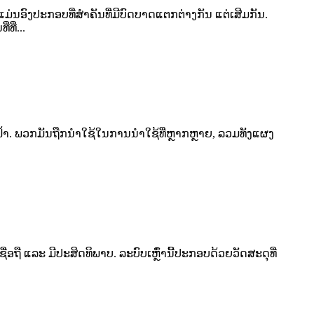
ົງປະກອບທີ່ສຳຄັນທີ່ມີບົດບາດແຕກຕ່າງກັນ ແຕ່ເສີມກັນ.
ີ່...
ຟ້າ. ພວກມັນຖືກນຳໃຊ້ໃນການນຳໃຊ້ທີ່ຫຼາກຫຼາຍ, ລວມທັງແຜງ
ອຖື ແລະ ມີປະສິດທິພາບ. ລະບົບເຫຼົ່ານີ້ປະກອບດ້ວຍວັດສະດຸທີ່