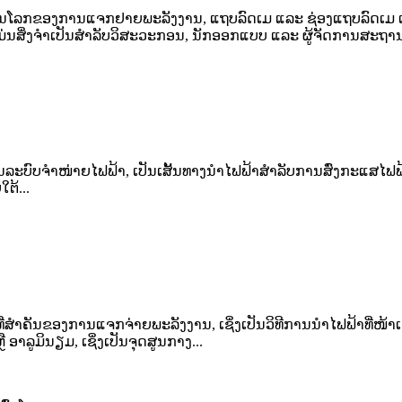
ລກຂອງການແຈກຢາຍພະລັງງານ, ແຖບລົດເມ ແລະ ຊ່ອງແຖບລົດເມ ແມ່ນອ
ສິ່ງຈຳເປັນສຳລັບວິສະວະກອນ, ນັກອອກແບບ ແລະ ຜູ້ຈັດການສະຖານທີ່ທ
ໃນລະບົບຈຳໜ່າຍໄຟຟ້າ, ເປັນເສັ້ນທາງນຳໄຟຟ້າສຳລັບການສົ່ງກະແສໄຟ
ຕ້...
ສຳຄັນຂອງການແຈກຈ່າຍພະລັງງານ, ເຊິ່ງເປັນວິທີການນຳໄຟຟ້າທີ່ໜ້າເຊື່
ອາລູມິນຽມ, ເຊິ່ງເປັນຈຸດສູນກາງ...