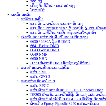
ການດຶງ
ເຄື່ອງຈັກທີ່ມີຄວາມແມ່ນຍໍາສູງ
ໂລຫະໃສ່
ຜະລິດຕະພັນ
ບາລົດເມໄຟຟ້າ
ແຖບລົດເມລາມິເນດແບບກຳນົດເອງ
ແຖບລົດເມທອງແດງແຂງ ຫຼື ອາລູມິນຽມຕາມໃຈລູກ
ແຖບລົດເມທີ່ມີຄວາມຍືດຫຍຸ່ນຕາມໃຈລູກຄ້າ
ເຈ້ຍກັນຄວາມຮ້ອນປະສົມທີ່ມີຄວາມຍືດຫຍຸ່ນ
6630 / 6630A ລຸ້ນ B DMD
6641 F-class DMD
6643 F-class DMD
6640 NMN
6650 NHN
D279 ອີພອກຊີ DMD ທີ່ແຊ່ແຂງໄວ້ກ່ອນ
ແຜ່ນກັນຄວາມຮ້ອນແບບແມ່ພິມ
ແຜ່ນ SMC
ແຜ່ນ GPO-3
ແຜ່ນຜ້າແກ້ວລາມິເນດ
ແຜ່ນ EPGC
ແຜ່ນຜ້າແກ້ວລາມິເນດ DF350A Diphenyl Ether
DF205 ຜ້າແກ້ວເມລາມີນທີ່ຖືກດັດແປງແຜ່ນລາມິ
ແຜ່ນຜ້າແກ້ວໂພລີອິມິດ PIGC 301 ທີ່ເຄືອບດ້ວຍຜ້າ
ຜ້າແກ້ວ Epoxy Phenolic 3240 ແຜ່ນລາມິເນດ