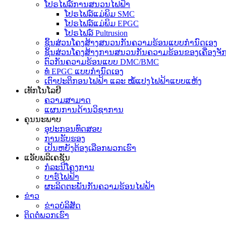
ໂປຣໄຟລ໌ການສນວນໄຟຟ້າ
ໂປຣໄຟລ໌ແມ່ພິມ SMC
ໂປຣໄຟລ໌ແມ່ພິມ EPGC
ໂປຣໄຟລ໌ Pultrusion
ຊິ້ນສ່ວນໂຄງສ້າງສນວນກັນຄວາມຮ້ອນແບບກຳນົດເອງ
ຊິ້ນສ່ວນໂຄງສ້າງການສນວນກັນຄວາມຮ້ອນຂອງເຄື່ອງຈັກ
ຕົວກັນຄວາມຮ້ອນແບບ DMC/BMC
ທໍ່ EPGC ແບບກຳນົດເອງ
ເຕົາປະຕິກອນໄຟຟ້າ ແລະ ໝໍ້ແປງໄຟຟ້າແບບແຫ້ງ
ເທັກໂນໂລຢີ
ຄວາມສາມາດ
ແຜນການດ້ານວິຊາການ
ຄຸນນະພາບ
ອຸປະກອນທົດສອບ
ການຮັບຮອງ
ເປັນຫຍັງຕ້ອງເລືອກພວກເຮົາ
ແອັບພລິເຄຊັນ
ກໍລະນີໂຄງການ
ບາຣ໌ໄຟຟ້າ
ຜະລິດຕະພັນກັນຄວາມຮ້ອນໄຟຟ້າ
ຂ່າວ
ຂ່າວບໍລິສັດ
ຕິດຕໍ່ພວກເຮົາ