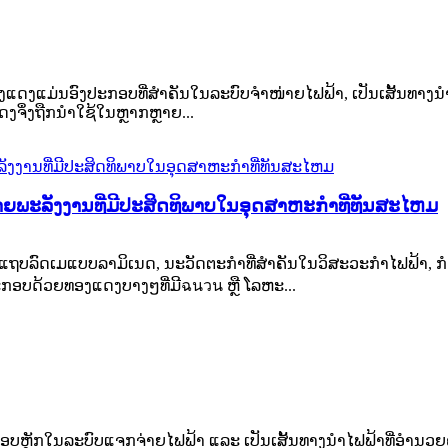
ມ່ນອົງປະກອບທີ່ສຳຄັນໃນລະບົບຈຳໜ່າຍໄຟຟ້າ, ເປັນເສັ້ນທາງນຳໄຟຟ
ງຈຶ່ງຖືກນຳໃຊ້ໃນຫຼາກຫຼາຍ...
ພະລັງງານທີ່ມີປະສິດທິພາບໃນອຸດສາຫະກໍາທີ່ທັນສະໄຫມ
ບລົດເມແບບລາມິເນດ, ນະວັດຕະກໍາທີ່ສໍາຄັນໃນວິສະວະກໍາໄຟຟ້າ, ກ
ີ້ປະກອບດ້ວຍທອງແດງບາງໆທີ່ມີฉนวน ຫຼື ໂລຫະ...
ຫຼັກໃນລະບົບແຈກຈ່າຍໄຟຟ້າ ແລະ ເປັນເສັ້ນທາງນຳໄຟຟ້າທີ່ອຳນວ