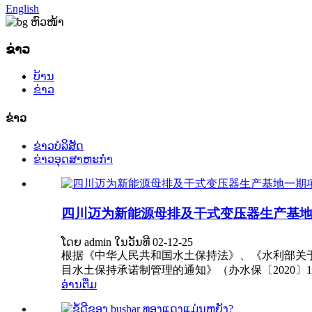
English
ຂ່າວ
ບ້ານ
ຂ່າວ
ຂ່າວ
ຂ່າວບໍລິສັດ
ຂ່າວອຸດສາຫະກຳ
四川迈为新能源母排及干式变压器生产基
ໂດຍ admin ໃນວັນທີ 02-12-25
根据《中华人民共和国水土保持法》、《水利部关于
目水土保持承诺制管理的通知》（办水保〔2020〕16
ອ່ານຕື່ມ